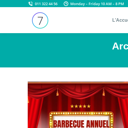
011 322 44 56
Monday – Friday 10 AM – 8 PM
L’Accu
Arc