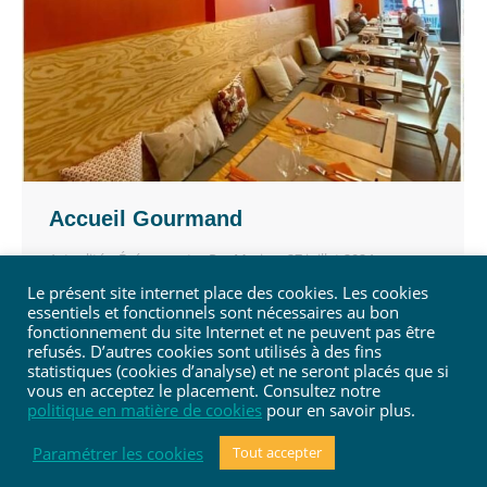
Accueil Gourmand
Actualités
,
Événement
Par
Marie
27 juillet 2024
Le présent site internet place des cookies. Les cookies
Place Louise Godin 8 à Salzinnes Ouvert du lundi
essentiels et fonctionnels sont nécessaires au bon
au vendredi de 9h30 à 17h00 0492/331 869
fonctionnement du site Internet et ne peuvent pas être
CERA, c’est…
refusés. D’autres cookies sont utilisés à des fins
statistiques (cookies d’analyse) et ne seront placés que si
vous en acceptez le placement. Consultez notre
politique en matière de cookies
pour en savoir plus.
Paramétrer les cookies
Tout accepter