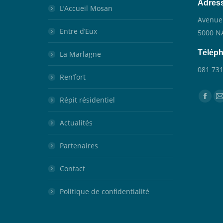
Adres
L’Accueil Mosan
Avenue
Entre d’Eux
5000 
Télép
La Marlagne
081 731
Ren’fort
Trouvez
Répit résidentiel
Face
page
Actualités
open
in
i
Partenaires
new
wind
Contact
Politique de confidentialité