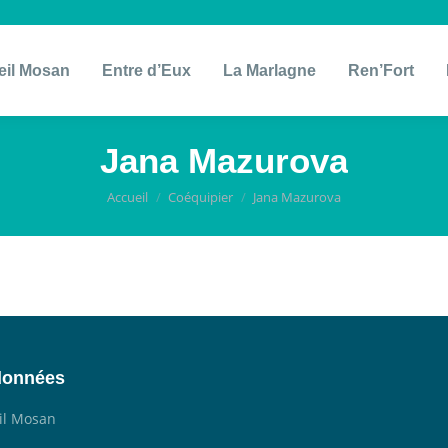
eil Mosan
Entre d’Eux
La Marlagne
Ren’Fort
Jana Mazurova
Vous êtes ici :
Accueil
Coéquipier
Jana Mazurova
données
il Mosan