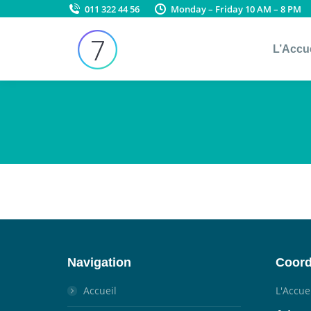
011 322 44 56
Monday – Friday 10 AM – 8 PM
L’Accu
Navigation
Coor
Accueil
L'Accue