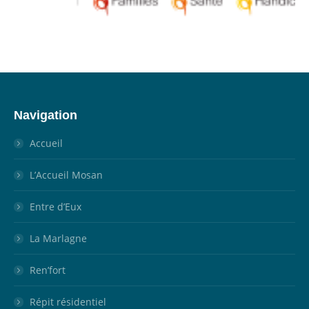
Navigation
Accueil
L’Accueil Mosan
Entre d’Eux
La Marlagne
Ren’fort
Répit résidentiel